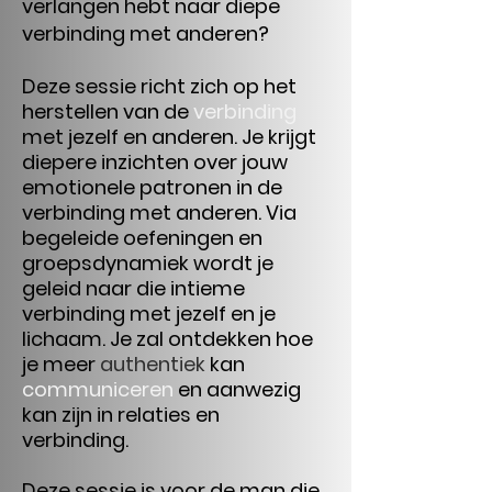
verlangen hebt naar diepe
verbinding met anderen?
Deze sessie richt zich op het
herstellen van de
verbinding
met jezelf en anderen. Je krijgt
diepere inzichten over jouw
emotionele patronen in de
verbinding met anderen. Via
begeleide oefeningen en
groepsdynamiek wordt je
geleid naar die intieme
verbinding met jezelf en je
lichaam. Je zal ontdekken hoe
je meer
authentiek
kan
communiceren
en aanwezig
kan zijn in relaties en
verbinding.
Deze sessie is voor de man die