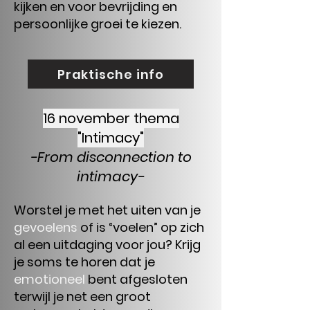
kijken en voor bevrijding en
persoonlijke groei te kiezen.
Praktische info
16 november thema
"Intimacy"
-From disconnection to
intimacy-
Worstel je met het uiten van je
gevoelens
of is “voelen” op zich
al een uitdaging voor jou? Krijg
je soms te horen dat je
emotioneel
bent afgesloten
terwijl je net een groot