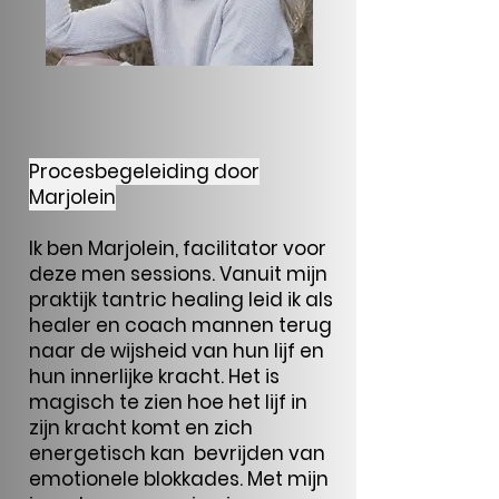
Procesbegeleiding door
Marjolein
Ik ben Marjolein, facilitator voor
deze men sessions. Vanuit mijn
praktijk tantric healing leid ik als
healer en coach mannen terug
naar de wijsheid van hun lijf en
hun innerlijke kracht. Het is
magisch te zien hoe het lijf in
zijn kracht komt en zich
energetisch kan bevrijden van
emotionele blokkades. Met mijn