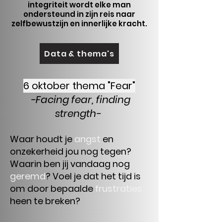
integriteit wordt elke man
ondersteund in zijn reis naar
zelfbewustzijn en innerlijke kracht.
Data & thema's
6 oktober thema "Fear"
-Facing fear, finding
strength-
Waar houdt je
angst
en
onzekerheid jou nog tegen?
Waarin ben jij vandaag nog
geremd
? Voel je dat het tijd is
om door bepaalde
frustraties
heen te breken?