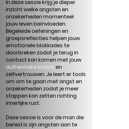
​In deze sessie krijg je dieper
inzicht welke angsten en
onzekerheden momenteel
jouw leven beïnvloeden.
Begeleide oefeningen en
groepsreflecties helpen jouw
emotionele blokkades te
doorbreken zodat je terug in
contact kan komen met jouw
authentieke kracht
en
zelfvertrouwen. Je leert er tools
om om te gaan met angst en
onzekerheden zodat je meer
stappen kan zetten richting
innerlijke rust.
Deze sessie is voor de man die
bereid is zijn angsten aan te